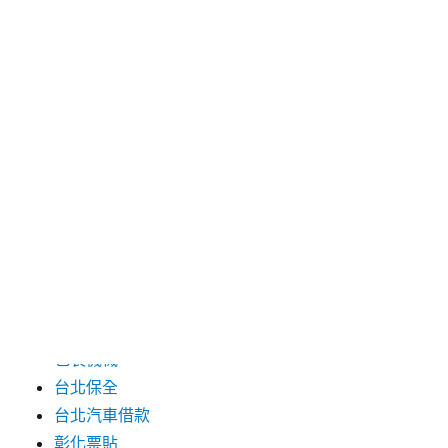
2024 年 7 月
2024 年 6 月
2024 年 5 月
2019 年 8 月
2019 年 7 月
分類
三重月子中心
中和汽車借款
包裝機械
台北保全
台北汽車借款
彰化票貼