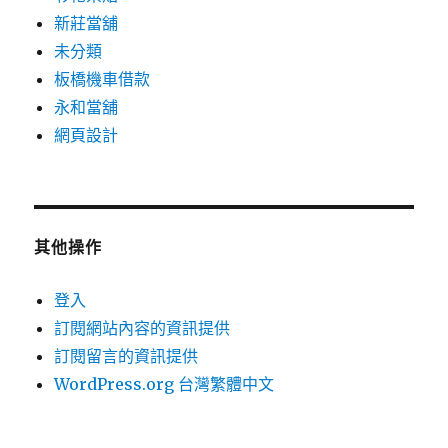
新莊當舖
未分類
板橋機車借款
永和當舖
網頁設計
其他操作
登入
訂閱網站內容的資訊提供
訂閱留言的資訊提供
WordPress.org 台灣繁體中文