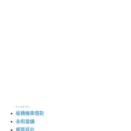
分類
三重月子中心
中和汽車借款
包裝機械
台北保全
台北汽車借款
彰化票貼
新莊當舖
未分類
板橋機車借款
永和當舖
網頁設計