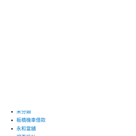
2019 年 7 月
分類
三重月子中心
中和汽車借款
包裝機械
台北保全
台北汽車借款
彰化票貼
新莊當舖
未分類
板橋機車借款
永和當舖