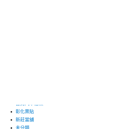
2024 年 5 月
2019 年 8 月
2019 年 7 月
分類
三重月子中心
中和汽車借款
包裝機械
台北保全
台北汽車借款
彰化票貼
新莊當舖
未分類