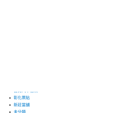
2024 年 5 月
2019 年 8 月
2019 年 7 月
分類
三重月子中心
中和汽車借款
包裝機械
台北保全
台北汽車借款
彰化票貼
新莊當舖
未分類