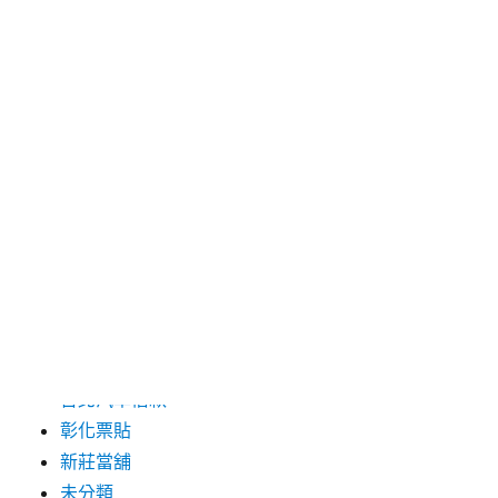
2024 年 5 月
2019 年 8 月
2019 年 7 月
分類
三重月子中心
中和汽車借款
包裝機械
台北保全
台北汽車借款
彰化票貼
新莊當舖
未分類