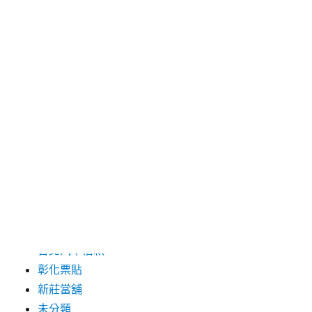
2024 年 5 月
2019 年 8 月
2019 年 7 月
分類
三重月子中心
中和汽車借款
包裝機械
台北保全
台北汽車借款
彰化票貼
新莊當舖
未分類