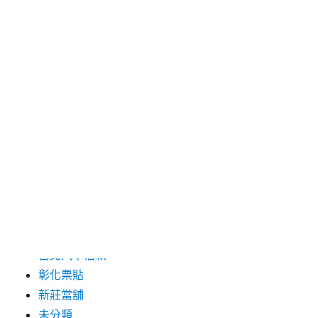
2024 年 5 月
2019 年 8 月
2019 年 7 月
分類
三重月子中心
中和汽車借款
包裝機械
台北保全
台北汽車借款
彰化票貼
新莊當舖
未分類