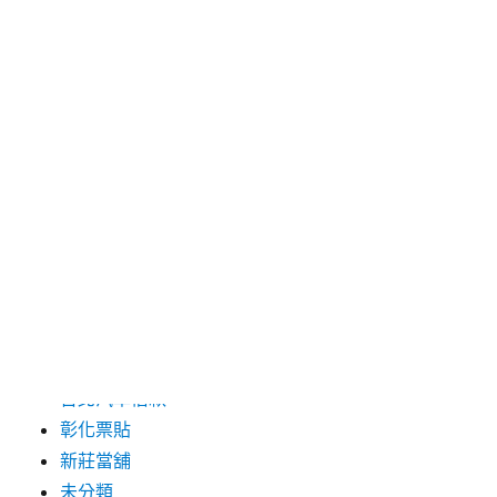
2024 年 5 月
2019 年 8 月
2019 年 7 月
分類
三重月子中心
中和汽車借款
包裝機械
台北保全
台北汽車借款
彰化票貼
新莊當舖
未分類