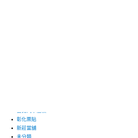
2024 年 5 月
2019 年 8 月
2019 年 7 月
分類
三重月子中心
中和汽車借款
包裝機械
台北保全
台北汽車借款
彰化票貼
新莊當舖
未分類