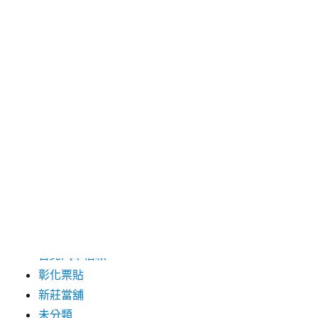
2024 年 5 月
2019 年 8 月
2019 年 7 月
分類
三重月子中心
中和汽車借款
包裝機械
台北保全
台北汽車借款
彰化票貼
新莊當舖
未分類