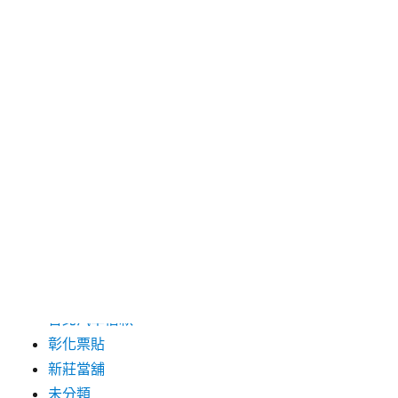
2024 年 5 月
2019 年 8 月
2019 年 7 月
分類
三重月子中心
中和汽車借款
包裝機械
台北保全
台北汽車借款
彰化票貼
新莊當舖
未分類