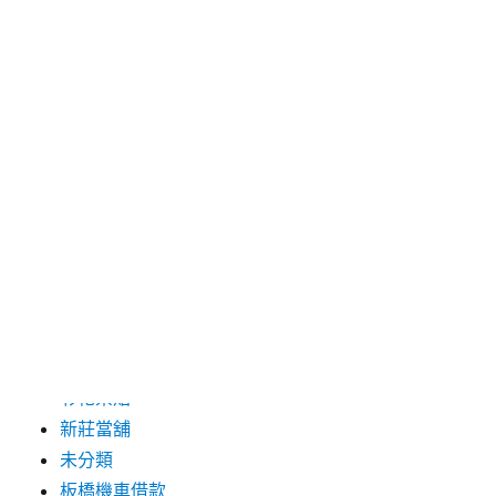
2019 年 8 月
2019 年 7 月
分類
三重月子中心
中和汽車借款
包裝機械
台北保全
台北汽車借款
彰化票貼
新莊當舖
未分類
板橋機車借款