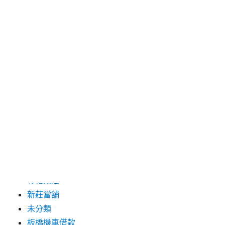
2019 年 8 月
2019 年 7 月
分類
三重月子中心
中和汽車借款
包裝機械
台北保全
台北汽車借款
彰化票貼
新莊當舖
未分類
板橋機車借款