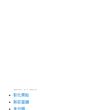
2024 年 5 月
2019 年 8 月
2019 年 7 月
分類
三重月子中心
中和汽車借款
包裝機械
台北保全
台北汽車借款
彰化票貼
新莊當舖
未分類