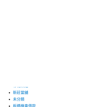
2019 年 8 月
2019 年 7 月
分類
三重月子中心
中和汽車借款
包裝機械
台北保全
台北汽車借款
彰化票貼
新莊當舖
未分類
板橋機車借款