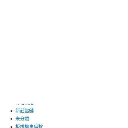
2019 年 8 月
2019 年 7 月
分類
三重月子中心
中和汽車借款
包裝機械
台北保全
台北汽車借款
彰化票貼
新莊當舖
未分類
板橋機車借款