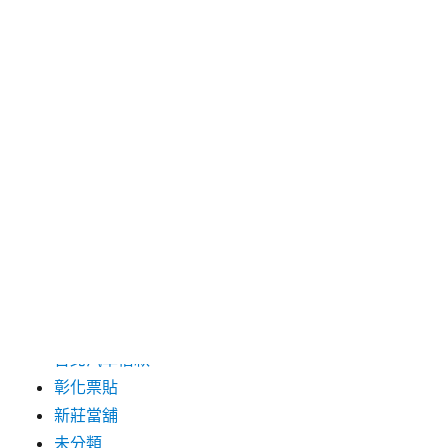
2024 年 5 月
2019 年 8 月
2019 年 7 月
分類
三重月子中心
中和汽車借款
包裝機械
台北保全
台北汽車借款
彰化票貼
新莊當舖
未分類