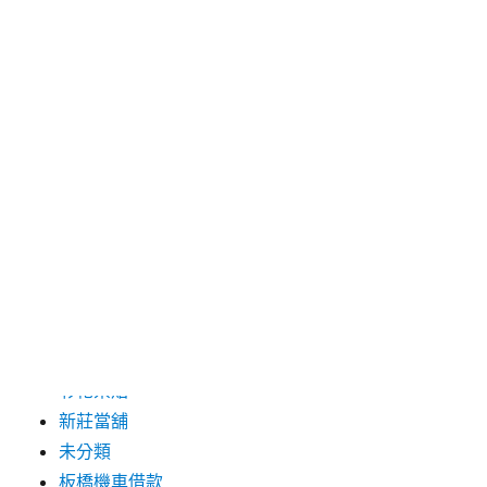
2019 年 8 月
2019 年 7 月
分類
三重月子中心
中和汽車借款
包裝機械
台北保全
台北汽車借款
彰化票貼
新莊當舖
未分類
板橋機車借款