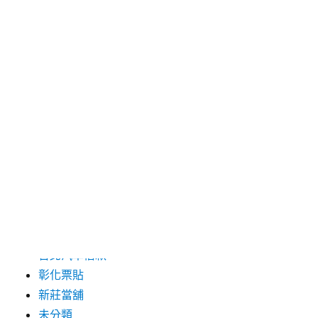
2024 年 5 月
2019 年 8 月
2019 年 7 月
分類
三重月子中心
中和汽車借款
包裝機械
台北保全
台北汽車借款
彰化票貼
新莊當舖
未分類