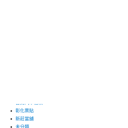
2024 年 5 月
2019 年 8 月
2019 年 7 月
分類
三重月子中心
中和汽車借款
包裝機械
台北保全
台北汽車借款
彰化票貼
新莊當舖
未分類