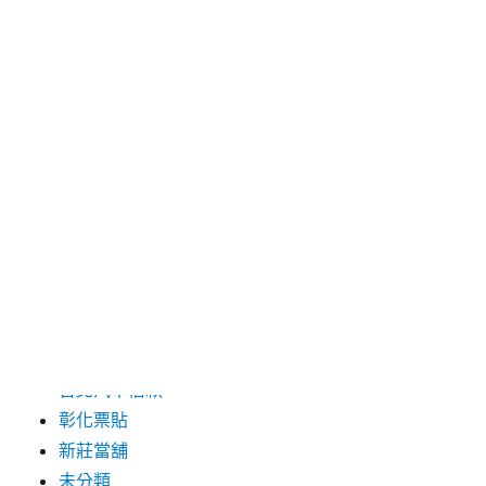
2024 年 5 月
2019 年 8 月
2019 年 7 月
分類
三重月子中心
中和汽車借款
包裝機械
台北保全
台北汽車借款
彰化票貼
新莊當舖
未分類