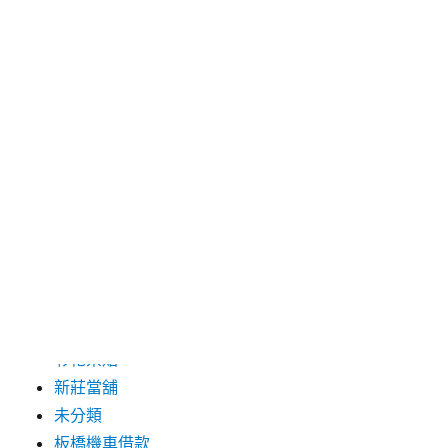
2019 年 8 月
2019 年 7 月
分類
三重月子中心
中和汽車借款
包裝機械
台北保全
台北汽車借款
彰化票貼
新莊當舖
未分類
板橋機車借款