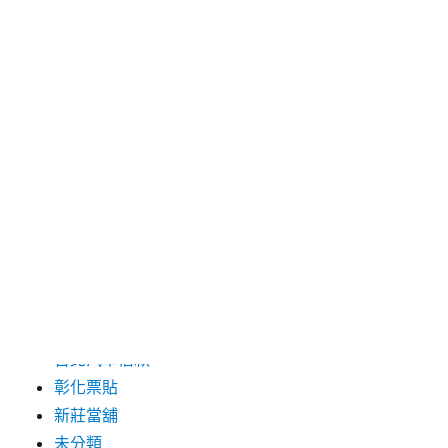
2024 年 5 月
2019 年 8 月
2019 年 7 月
分類
三重月子中心
中和汽車借款
包裝機械
台北保全
台北汽車借款
彰化票貼
新莊當舖
未分類