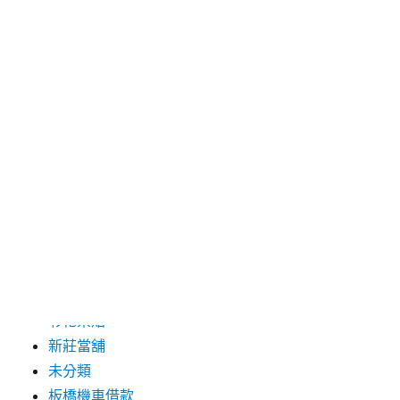
2019 年 8 月
2019 年 7 月
分類
三重月子中心
中和汽車借款
包裝機械
台北保全
台北汽車借款
彰化票貼
新莊當舖
未分類
板橋機車借款