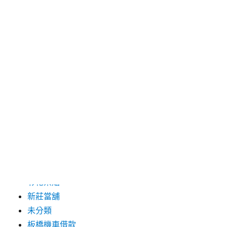
2019 年 8 月
2019 年 7 月
分類
三重月子中心
中和汽車借款
包裝機械
台北保全
台北汽車借款
彰化票貼
新莊當舖
未分類
板橋機車借款