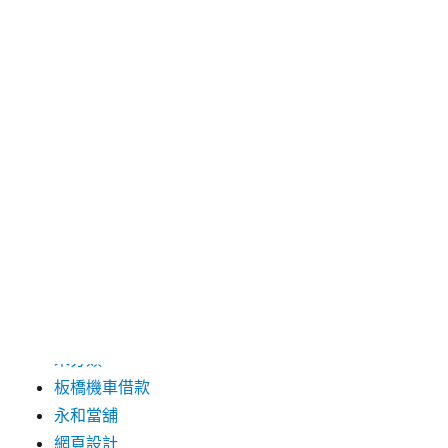
分類
三重月子中心
中和汽車借款
包裝機械
台北保全
台北汽車借款
彰化票貼
新莊當舖
未分類
板橋機車借款
永和當舖
網頁設計