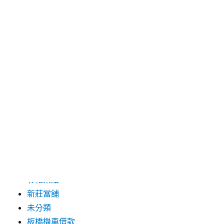
2019 年 8 月
2019 年 7 月
分類
三重月子中心
中和汽車借款
包裝機械
台北保全
台北汽車借款
彰化票貼
新莊當舖
未分類
板橋機車借款