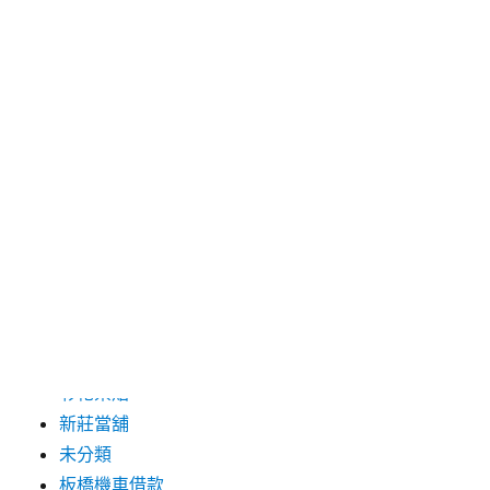
2019 年 8 月
2019 年 7 月
分類
三重月子中心
中和汽車借款
包裝機械
台北保全
台北汽車借款
彰化票貼
新莊當舖
未分類
板橋機車借款