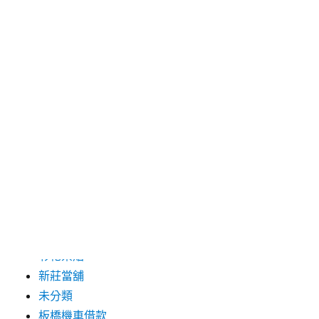
2019 年 8 月
2019 年 7 月
分類
三重月子中心
中和汽車借款
包裝機械
台北保全
台北汽車借款
彰化票貼
新莊當舖
未分類
板橋機車借款