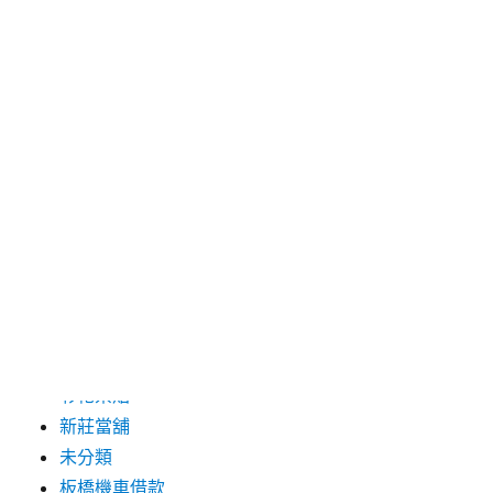
2019 年 8 月
2019 年 7 月
分類
三重月子中心
中和汽車借款
包裝機械
台北保全
台北汽車借款
彰化票貼
新莊當舖
未分類
板橋機車借款