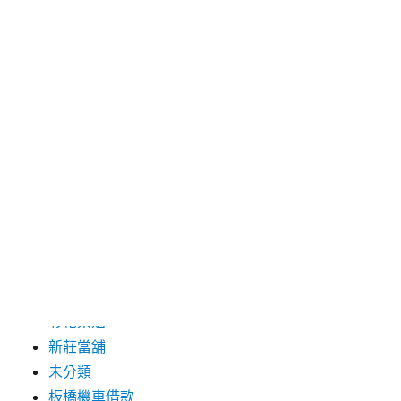
2019 年 8 月
2019 年 7 月
分類
三重月子中心
中和汽車借款
包裝機械
台北保全
台北汽車借款
彰化票貼
新莊當舖
未分類
板橋機車借款