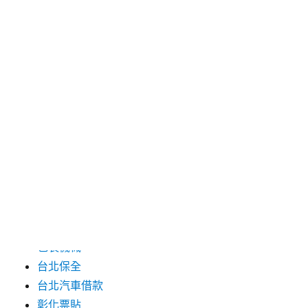
2024 年 7 月
2024 年 6 月
2024 年 5 月
2019 年 8 月
2019 年 7 月
分類
三重月子中心
中和汽車借款
包裝機械
台北保全
台北汽車借款
彰化票貼