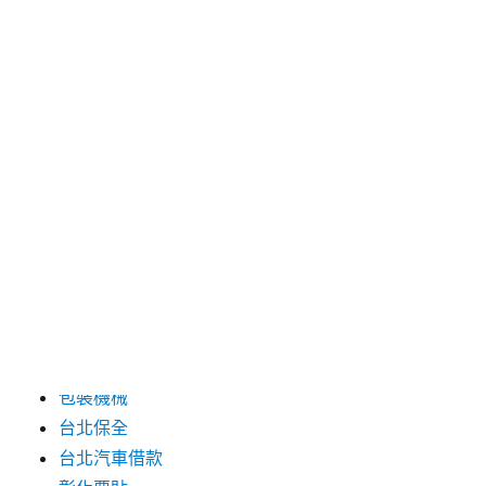
2024 年 8 月
2024 年 7 月
2024 年 6 月
2024 年 5 月
2019 年 8 月
2019 年 7 月
分類
三重月子中心
中和汽車借款
包裝機械
台北保全
台北汽車借款