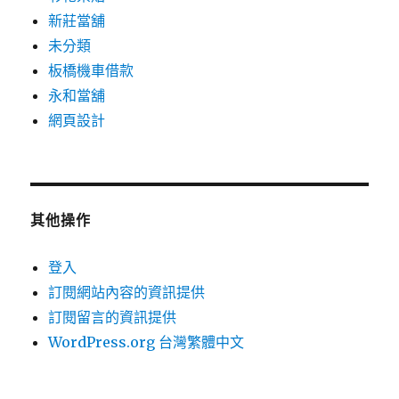
新莊當舖
未分類
板橋機車借款
永和當舖
網頁設計
其他操作
登入
訂閱網站內容的資訊提供
訂閱留言的資訊提供
WordPress.org 台灣繁體中文