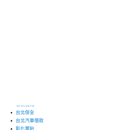
2024 年 7 月
2024 年 6 月
2024 年 5 月
2019 年 8 月
2019 年 7 月
分類
三重月子中心
中和汽車借款
包裝機械
台北保全
台北汽車借款
彰化票貼