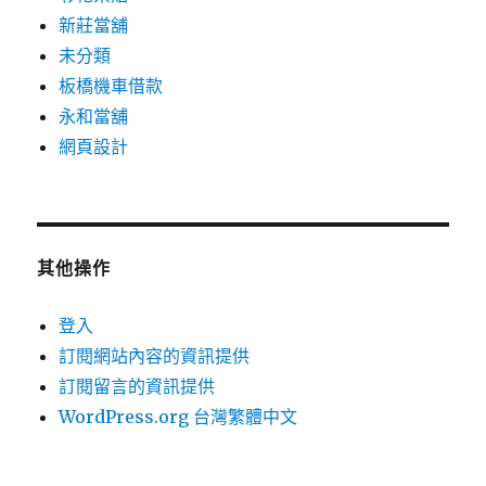
新莊當舖
未分類
板橋機車借款
永和當舖
網頁設計
其他操作
登入
訂閱網站內容的資訊提供
訂閱留言的資訊提供
WordPress.org 台灣繁體中文