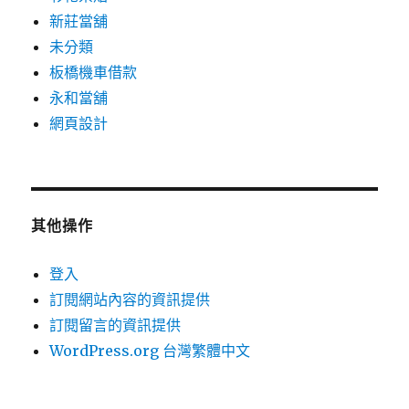
新莊當舖
未分類
板橋機車借款
永和當舖
網頁設計
其他操作
登入
訂閱網站內容的資訊提供
訂閱留言的資訊提供
WordPress.org 台灣繁體中文